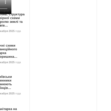
аторій
ень: структура
вірної схеми
ролю землі та
ивів…
екабря 2025
года
чні схеми
анкційного
арха
горишина…
екабря 2025
года
иївськи
енники
анюють
аїнців…
екабря 2025
года
нітарка на