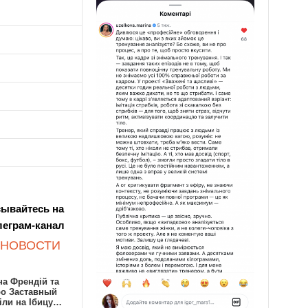
ывайтесь на
леграм-канал
 НОВОСТИ
а Френдій та
ро Заставный
іли на Ібицу…