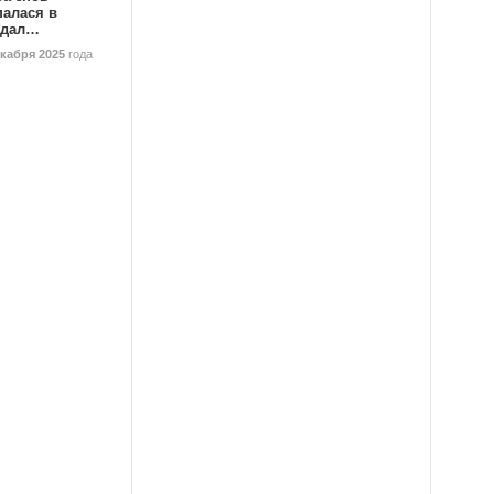
палася в
ндал…
екабря 2025
года