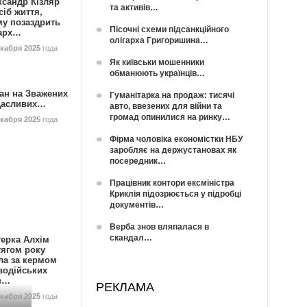
ксандр Кізляр
та активів…
сіб життя,
му позаздрить
Пісочні схеми підсанкційного
гарх…
олігарха Григоришина…
екабря 2025
года
Як київськи мошенники
обманюють українців…
ан на Зважених
Гуманітарка на продаж: тисячі
Щасливих…
авто, ввезених для війни та
громад опинилися на ринку…
екабря 2025
года
Фірма чоловіка економістки НБУ
заробляє на держустановах як
посередник…
Працівник контори ексміністра
Криклія підозрюється у підробці
документів…
Верба знов вляпалася в
скандал…
герка Алхім
тягом року
ла за кермом
водійських
в…
РЕКЛАМА
екабря 2025
года