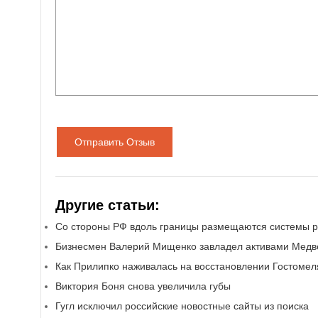
Отправить Отзыв
Другие статьи:
Со стороны РФ вдоль границы размещаются системы 
Бизнесмен Валерий Мищенко завладел активами Медв
Как Прилипко наживалась на восстановлении Гостомел
Виктория Боня снова увеличила губы
Гугл исключил российские новостные сайты из поиска