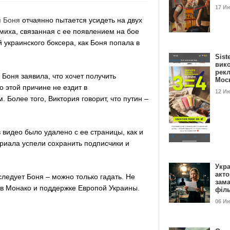
17 И
я Боня
отчаянно пытается усидеть на двух
умиха, связанная с ее появлением на бое
 украинского боксера, как Боня попала в
Sist
вик
рекл
 Боня заявила, что хочет получить
Мос
о этой причине не ездит в
12 И
 Более того, Виктория говорит, что путин –
 видео было удалено с ее страницы, как и
ериала успели сохранить подписчики и
Укра
акт
ледует Боня – можно только гадать. Не
зам
 в Монако и поддержке Европой Украины.
філ
06 И