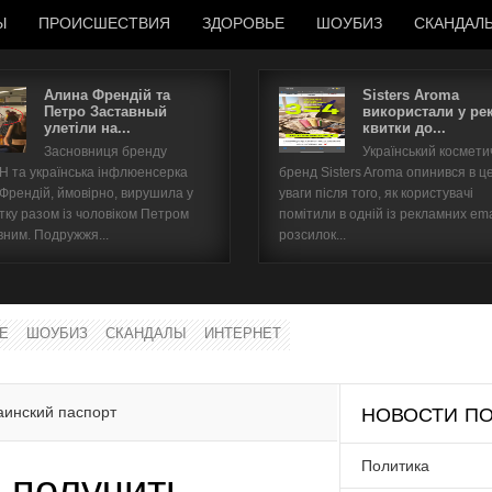
Ы
ПРОИСШЕСТВИЯ
ЗДОРОВЬЕ
ШОУБИЗ
СКАНДАЛ
Алина Френдій та
Sisters Aroma
Петро Заставный
використали у ре
улетіли на...
квитки до...
Имя пользователя
Засновниця бренду
Український космет
 та українська інфлюенсерка
бренд Sisters Aroma опинився в ц
Пароль
 Френдій, ймовірно, вирушила у
уваги після того, як користувачі
тку разом із чоловіком Петром
помітили в одній із рекламних ema
вним. Подружжя...
розсилок...
запомнить
Е
ШОУБИЗ
СКАНДАЛЫ
ИНТЕРНЕТ
Забыли пароль?
Забыли имя пользователя?
аинский паспорт
НОВОСТИ ПО
Политика
 получить