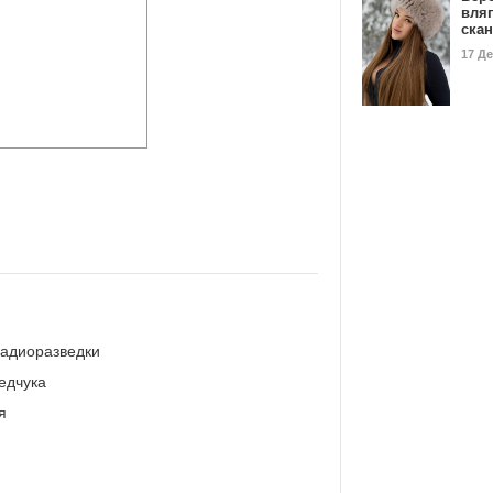
вля
ска
17 Д
радиоразведки
едчука
я