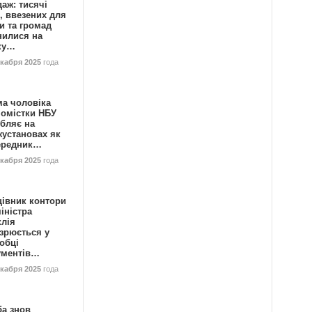
аж: тисячі
, ввезених для
и та громад
нилися на
ку…
екабря 2025
года
ма чоловіка
номістки НБУ
бляє на
жустановах як
ередник…
екабря 2025
года
цівник контори
іністра
клія
зрюється у
обці
ументів…
екабря 2025
года
ба знов