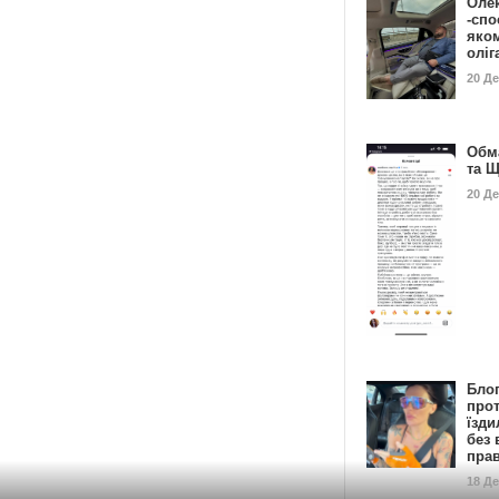
Оле
-спо
яко
олі
20 Д
Обм
та 
20 Д
Бло
про
їзди
без 
пра
18 Д