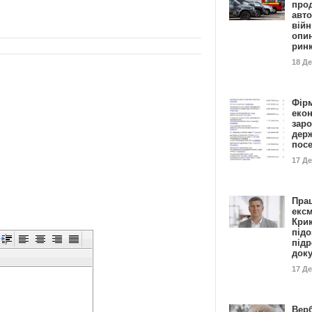
прод
авто
війн
опи
рин
18 Д
Фір
еко
заро
дер
пос
17 Д
Пра
ексм
Кри
підо
підр
док
17 Д
Вер