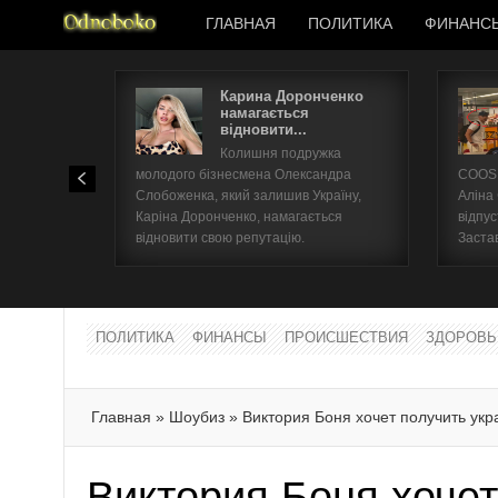
ГЛАВНАЯ
ПОЛИТИКА
ФИНАНС
Карина Доронченко
намагається
відновити...
Колишня подружка
молодого бізнесмена Олександра
COOSH
Слобоженка, який залишив Україну,
Аліна
Каріна Доронченко, намагається
відпус
відновити свою репутацію.
Заста
ПОЛИТИКА
ФИНАНСЫ
ПРОИСШЕСТВИЯ
ЗДОРОВЬ
Главная
»
Шоубиз
»
Виктория Боня хочет получить укр
Виктория Боня хочет