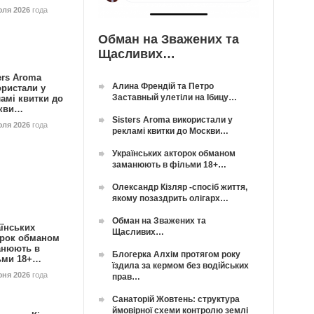
юля 2026
года
Обман на Зважених та
Щасливих…
ers Aroma
Алина Френдій та Петро
ористали у
Заставный улетіли на Ібицу…
амі квитки до
кви…
Sisters Aroma використали у
юля 2026
года
рекламі квитки до Москви…
Українських акторок обманом
заманюють в фільми 18+…
Олександр Кізляр -спосіб життя,
якому позаздрить олігарх…
Обман на Зважених та
їнських
Щасливих…
орок обманом
анюють в
Блогерка Алхім протягом року
ьми 18+…
їздила за кермом без водійських
юня 2026
года
прав…
Санаторій Жовтень: структура
ймовірної схеми контролю землі