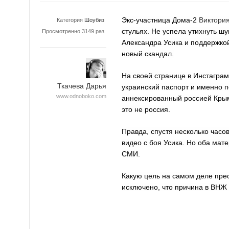
Экс-участница Дома-2
Виктори
Категория
Шоубиз
стульях. Не успела утихнуть ш
Просмотренно 3149 раз
Александра Усика и поддержкой
новый скандал.
На своей странице в Инстаграм
Ткачева Дарья
украинский паспорт и именно п
www.odnoboko.com
аннексированный россией Крым.
это не россия.
Правда, спустя несколько часов
видео с боя Усика. Но оба мат
СМИ.
Какую цель на самом деле прес
исключено, что причина в ВНЖ