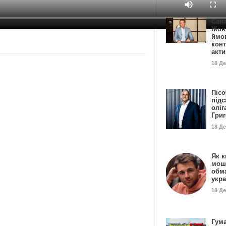
Сан
Жовт
ймо
конт
акт
18 Д
Пісо
підс
оліг
Гри
18 Д
Як к
мош
обм
укр
18 Д
Гума