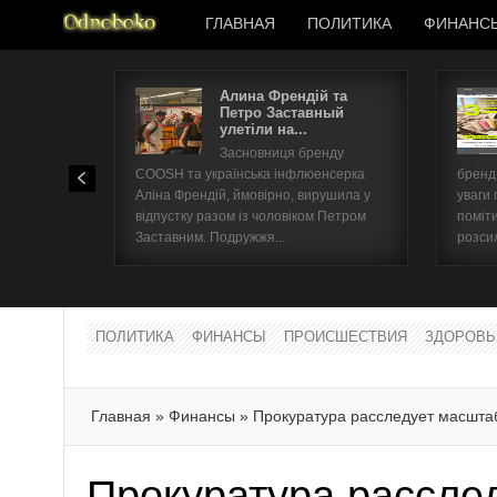
ГЛАВНАЯ
ПОЛИТИКА
ФИНАНС
Алина Френдій та
Петро Заставный
улетіли на...
Засновниця бренду
COOSH та українська інфлюенсерка
бренд 
Аліна Френдій, ймовірно, вирушила у
уваги 
відпустку разом із чоловіком Петром
поміти
Заставним. Подружжя...
розсил
ПОЛИТИКА
ФИНАНСЫ
ПРОИСШЕСТВИЯ
ЗДОРОВЬ
Главная
»
Финансы
»
Прокуратура расследует масшта
Прокуратура рассле