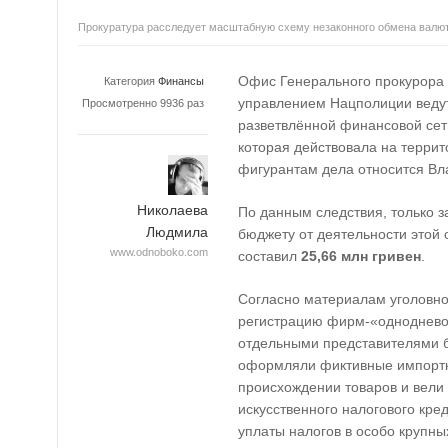
Прокуратура расследует масштабную схему незаконного обмена валю
Офис Генерального прокурора
Категория
Финансы
управлением Нацполиции веду
Просмотренно 9936 раз
разветвлённой финансовой се
которая действовала на терри
фигурантам дела относится Вла
Николаева
По данным следствия, только 
Людмила
бюджету от деятельности этой
www.odnoboko.com
составил
25,66 млн гривен
.
Согласно материалам уголовно
регистрацию фирм-«однодневок
отдельными представителями б
оформляли фиктивные импортн
происхождении товаров и вели
искусственного налогового кред
уплаты налогов в особо крупн