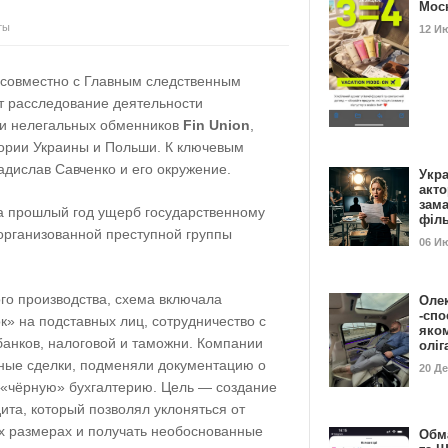
Мос
ты
12 И
 совместно с Главным следственным
т расследование деятельности
ти нелегальных обменников
Fin Union
,
тории Украины и Польши. К ключевым
дислав Савченко и его окружение.
Укра
акт
зам
за прошлый год ущерб государственному
філ
 организованной преступной группы
06 И
го производства, схема включала
Оле
-спо
» на подставных лиц, сотрудничество с
яко
анков, налоговой и таможни. Компании
олі
ые сделки, подменяли документацию о
20 Д
 «чёрную» бухгалтерию. Цель — создание
ита, который позволял уклоняться от
ых размерах и получать необоснованные
Обм