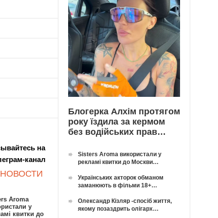
Блогерка Алхім протягом
року їздила за кермом
без водійських прав…
ывайтесь на
Sisters Aroma використали у
леграм-канал
рекламі квитки до Москви…
 НОВОСТИ
Українських акторок обманом
заманюють в фільми 18+…
ers Aroma
Олександр Кізляр -спосіб життя,
ористали у
якому позаздрить олігарх…
амі квитки до