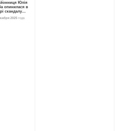
ьйонниця Юлія
ба опинилася в
трі скандалу…
екабря 2025
года