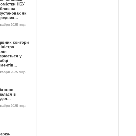
номістки НБУ
бляє на
жустановах як
ередник…
екабря 2025
года
цівник контори
іністра
клія
зрюється у
обці
ументів…
екабря 2025
года
ба знов
палася в
ндал…
екабря 2025
года
ерка-