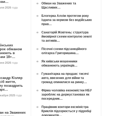
кви…
Обман на Зважених та
Щасливих…
юля 2026
года
Блогерка Алхім протягом року
їздила за кермом без водійських
прав…
Санаторій Жовтень: структура
ймовірної схеми контролю землі
та активів…
їнських
Пісочні схеми підсанкційного
орок обманом
анюють в
олігарха Григоришина…
ьми 18+…
Як київськи мошенники
юня 2026
года
обманюють українців…
Гуманітарка на продаж: тисячі
ксандр Кізляр
авто, ввезених для війни та
сіб життя,
громад опинилися на ринку…
му позаздрить
гарх…
Фірма чоловіка економістки НБУ
заробляє на держустановах як
екабря 2025
года
посередник…
Працівник контори ексміністра
Криклія підозрюється у підробці
ан на Зважених
документів…