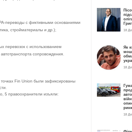
Пісо
підс
оліг
A-переводы с фиктивными основаниями
Гри
стика, стройматериалы и др.);
18 Д
ых перевозок с использованием
Як к
мош
автотранспорта сопровождения.
обм
укр
18 Д
 точках Fin Union были зафиксированы
Гума
сти.
прод
ко, 5 правоохранители изъяли:
авто
війн
опи
рин
18 Д
Фір