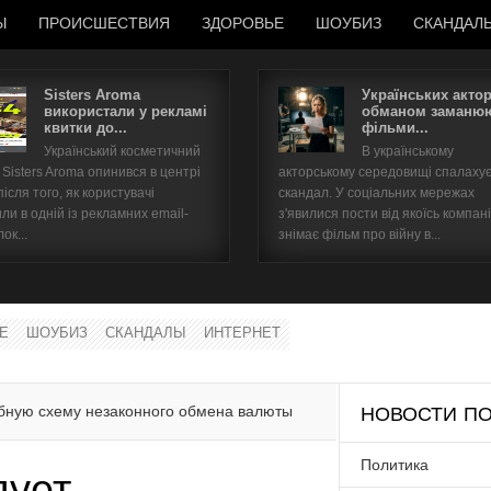
Ы
ПРОИСШЕСТВИЯ
ЗДОРОВЬЕ
ШОУБИЗ
СКАНДАЛ
Sisters Aroma
Українських акто
використали у рекламі
обманом заманюю
квитки до...
фільми...
Имя пользователя
Український косметичний
В українському
Sisters Aroma опинився в центрі
акторському середовищі спалаху
Пароль
після того, як користувачі
скандал. У соціальних мережах
ли в одній із рекламних email-
з'явилися пости від якоїсь компані
ок...
знімає фільм про війну в...
запомнить
Е
ШОУБИЗ
СКАНДАЛЫ
ИНТЕРНЕТ
Забыли пароль?
Забыли имя пользователя?
бную схему незаконного обмена валюты
НОВОСТИ ПО
Политика
дует