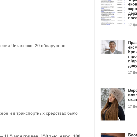
еко
заро
дер
пос
17 Д
Пра
вгения Чикаленко, 20 обнаружено:
ексм
Кри
підо
підр
док
17 Д
Вер
вля
ска
17 Д
 себе и в транспортных средствах было
Блог
—
11,5 млн гривен
,
150 тыс. евро
,
100