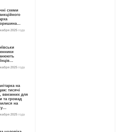
чні схеми
анкційного
арха
горишина…
екабря 2025
года
иївськи
енники
анюють
аїнців…
екабря 2025
года
нітарка на
аж: тисячі
, ввезених для
и та громад
нилися на
ку…
екабря 2025
года
ма чоловіка