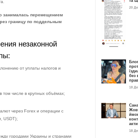
та 
а.
20 Д
вно занималась перемещением
рез границу по поддельным
ения незаконной
пы:
Бло
про
клонению от уплаты налогов и
їзди
без 
пра
18 Д
 том числе в крупных объёмах;
Сан
Жовт
алют через Forex и операции с
ймо
и, USDT);
конт
акт
18 Д
жду городами Украины и странами