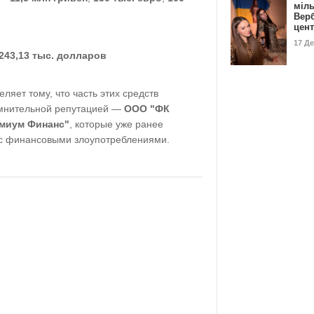
міл
Вер
цен
17 Д
243,13 тыс. долларов
ляет тому, что часть этих средств
мнительной репутацией —
ООО "ФК
миум Финанс"
, которые уже ранее
 с финансовыми злоупотреблениями.