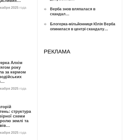
Щасливих…
екабря 2025
года
Верба знов вляпалася в
скандал…
Блогерка-мільйонниця Юлія Верба
опинилася в центрі скандалу…
РЕКЛАМА
герка Алхім
тягом року
ла за кермом
водійських
в…
екабря 2025
года
аторій
ень: структура
вірної схеми
ролю землі та
ивів…
екабря 2025
года