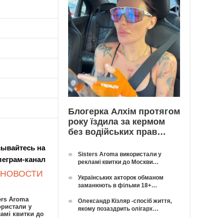
Блогерка Алхім протягом
року їздила за кермом
без водійських прав…
ывайтесь на
Sisters Aroma використали у
леграм-канал
рекламі квитки до Москви…
 НОВОСТИ
Українських акторок обманом
заманюють в фільми 18+…
ers Aroma
Олександр Кізляр -спосіб життя,
ористали у
якому позаздрить олігарх…
амі квитки до