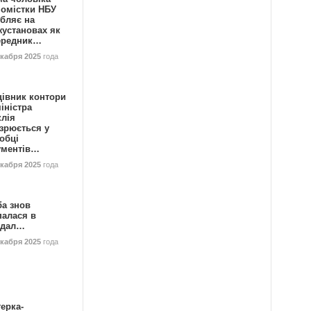
номістки НБУ
бляє на
жустановах як
ередник…
екабря 2025
года
цівник контори
іністра
клія
зрюється у
обці
ументів…
екабря 2025
года
ба знов
палася в
ндал…
екабря 2025
года
ерка-