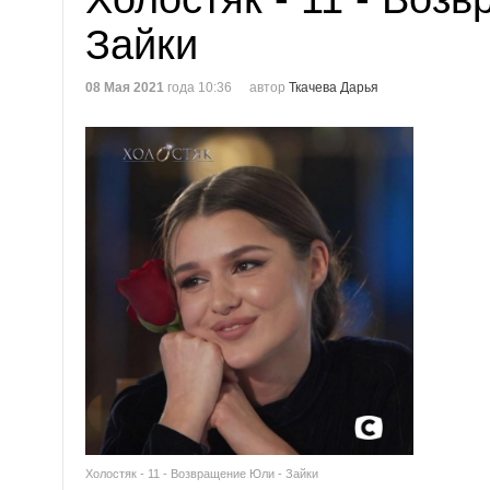
Зайки
08 Мая 2021
года 10:36
автор
Ткачева Дарья
Холостяк - 11 - Возвращение Юли - Зайки