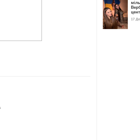
міл
Вер
цен
17 Д
а