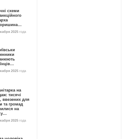
чні схеми
анкційного
арха
горишина…
екабря 2025
года
иївськи
енники
анюють
аїнців…
екабря 2025
года
нітарка на
аж: тисячі
, ввезених для
и та громад
нилися на
ку…
екабря 2025
года
ма чоловіка