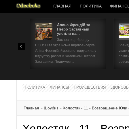
ГЛАВНАЯ
ПОЛИТИКА
ФИНАНС
Алина Френдій та
Петро Заставный
улетіли на...
Засновниця бренду
COOSH та українська інфлюенсерка
бренд 
Аліна Френдій, ймовірно, вирушила у
уваги 
відпустку разом із чоловіком Петром
поміти
Заставним. Подружжя...
розсил
ПОЛИТИКА
ФИНАНСЫ
ПРОИСШЕСТВИЯ
ЗДОРОВЬ
Главная
»
Шоубиз
»
Холостяк - 11 - Возвращение Юли 
Холостяк - 11 - Воз