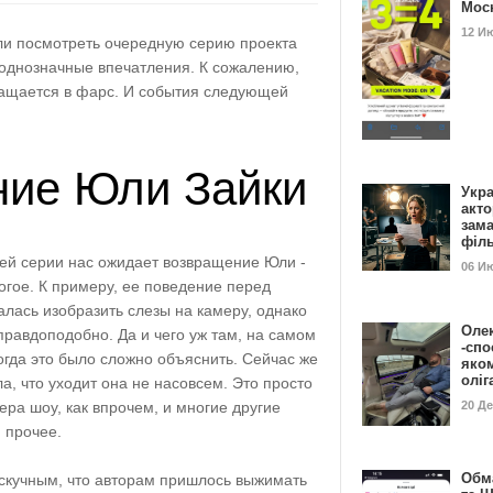
Мос
12 И
ли посмотреть очередную серию проекта
еоднозначные впечатления. К сожалению,
ащается в фарс. И события следующей
ие Юли Зайки
Укра
акт
зам
філ
щей серии нас ожидает возвращение Юли -
06 И
огое. К примеру, ее поведение перед
алась изобразить слезы на камеру, однако
Оле
правдоподобно. Да и чего уж там, на самом
-спо
Тогда это было сложно объяснить. Сейчас же
яко
олі
а, что уходит она не насовсем. Это просто
ра шоу, как впрочем, и многие другие
20 Д
 прочее.
Обм
 скучным, что авторам пришлось выжимать