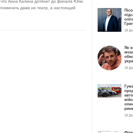
, что Анна Калина дотянет до финала Юлю
напоминать даже не театр, а настоящий
Пісо
підс
оліг
Гри
18 Д
Як к
мош
обм
укр
18 Д
Гума
прод
авто
війн
опи
рин
18 Д
Фір