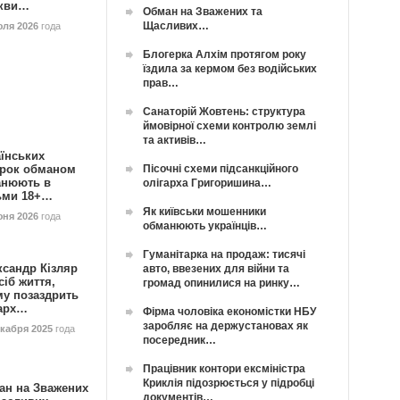
кви…
Обман на Зважених та
Щасливих…
юля 2026
года
Блогерка Алхім протягом року
їздила за кермом без водійських
прав…
Санаторій Жовтень: структура
ймовірної схеми контролю землі
та активів…
їнських
Пісочні схеми підсанкційного
орок обманом
анюють в
олігарха Григоришина…
ьми 18+…
Як київськи мошенники
юня 2026
года
обманюють українців…
Гуманітарка на продаж: тисячі
ксандр Кізляр
авто, ввезених для війни та
сіб життя,
громад опинилися на ринку…
му позаздрить
гарх…
Фірма чоловіка економістки НБУ
заробляє на держустановах як
екабря 2025
года
посередник…
Працівник контори ексміністра
Криклія підозрюється у підробці
ан на Зважених
документів…