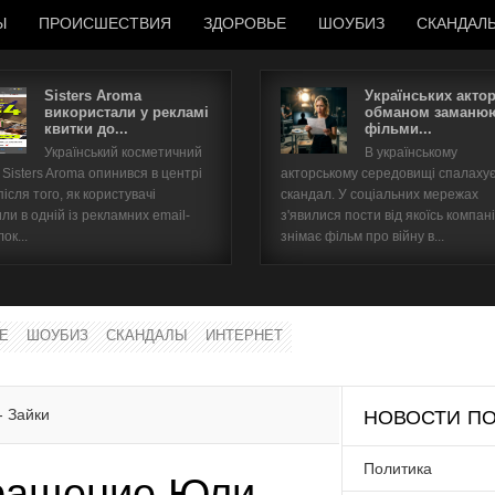
Ы
ПРОИСШЕСТВИЯ
ЗДОРОВЬЕ
ШОУБИЗ
СКАНДАЛ
Sisters Aroma
Українських акто
використали у рекламі
обманом заманюю
квитки до...
фільми...
Имя пользователя
Український косметичний
В українському
Sisters Aroma опинився в центрі
акторському середовищі спалаху
Пароль
після того, як користувачі
скандал. У соціальних мережах
ли в одній із рекламних email-
з'явилися пости від якоїсь компані
ок...
знімає фільм про війну в...
запомнить
Е
ШОУБИЗ
СКАНДАЛЫ
ИНТЕРНЕТ
Забыли пароль?
Забыли имя пользователя?
- Зайки
НОВОСТИ ПО
Политика
вращение Юли -