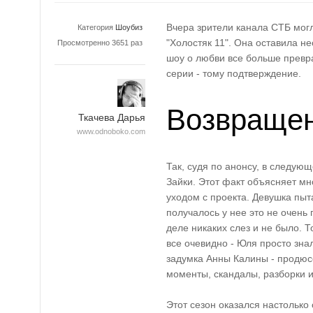
Вчера зрители канала СТБ мог
Категория
Шоубиз
"Холостяк 11". Она оставила н
Просмотренно 3651 раз
шоу о любви все больше превр
серии - тому подтверждение.
Возвращен
Ткачева Дарья
www.odnoboko.com
Так, судя по анонсу, в следую
Зайки. Этот факт объясняет мн
уходом с проекта. Девушка пыт
получалось у нее это не очень 
деле никаких слез и не было. 
все очевидно - Юля просто знал
задумка Анны Калины - продюсе
моменты, скандалы, разборки и
Этот сезон оказался настолько