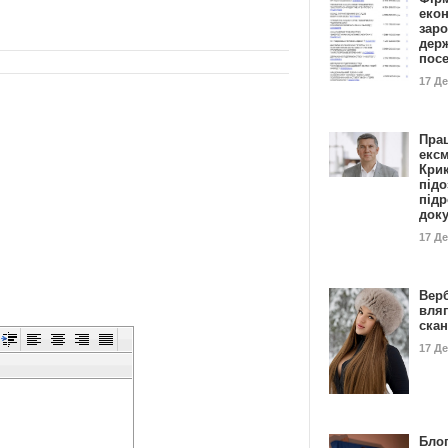
еко
заро
дер
пос
17 Д
Пра
ексм
Кри
підо
підр
док
17 Д
Вер
вля
ска
17 Д
Блог