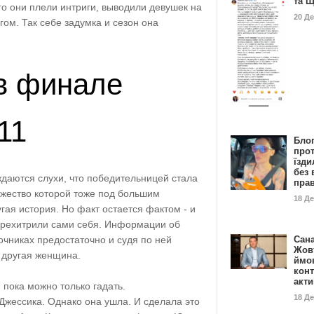
та 
ого они плели интриги, выводили девушек на
20 Д
гом. Так себе задумка и сезон она
 в финале
11
Бло
про
їзди
без 
даются слухи, что победительницей стала
пра
жество которой тоже под большим
18 Д
гая история. Но факт остается фактом - и
ерехитрили сами себя. Информации об
Сан
очниках предостаточно и судя по ней
Жовт
 другая женщина.
ймо
конт
акт
 пока можно только гадать.
18 Д
 Джессика. Однако она ушла. И сделала это