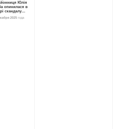
ьйонниця Юлія
ба опинилася в
трі скандалу…
екабря 2025
года