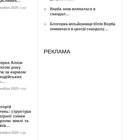
Щасливих…
екабря 2025
года
Верба знов вляпалася в
скандал…
Блогерка-мільйонниця Юлія Верба
опинилася в центрі скандалу…
РЕКЛАМА
герка Алхім
тягом року
ла за кермом
водійських
в…
екабря 2025
года
аторій
ень: структура
вірної схеми
ролю землі та
ивів…
екабря 2025
года