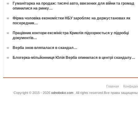
Гуманітарка на продаж: тисячі авто, ввезених для війни та громад
опинилися на ринку…
Фірма чоловіка економістки НБУ заробляє на держустановах як
посередник…
Працівник контори ексміністра Криклія підозрюється у підробці
документів…
Верба знов вляпалася в скандал…
Блогерка-мільйонниця Юлія Верба опинилася в центрі скандалу…
Главная
Конфиде
Copyright © 2015 - 2026
odnoboko.com
. All rights reserved.Все права защище