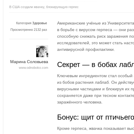
В США создали жвачку, блокирующую герпес
Американские учёные из Университет
Категория
Здоровье
в борьбе с вирусом герпеса — они ра
Просмотренно 2132 раз
способную снижать риск заражения по
исследователей, это может стать на
антивирусной профилактики.
Марина Соловьева
Секрет — в бобах лаб
www.odnoboko.com
Ключевым ингредиентом стал особый 
из бобов растения лаблаб. Он действу
вирусными частицами и блокируя их п
сохраняется даже при тесном контакт
заражённого человека.
Бонус: щит от птичьег
Кроме герпеса, жвачка показывает вы