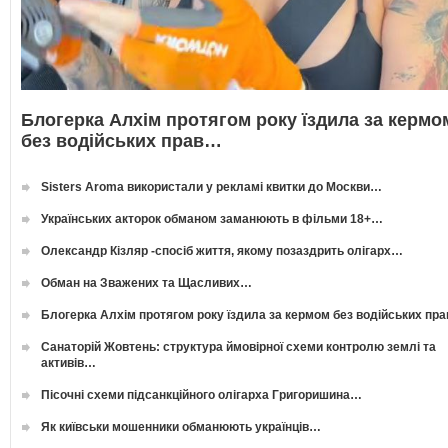
Блогерка Алхім протягом року їздила за кермо
без водійських прав…
Sisters Aroma використали у рекламі квитки до Москви…
Українських акторок обманом заманюють в фільми 18+…
Олександр Кізляр -спосіб життя, якому позаздрить олігарх…
Обман на Зважених та Щасливих…
Блогерка Алхім протягом року їздила за кермом без водійських пр
Санаторій Жовтень: структура ймовірної схеми контролю землі та
активів…
Пісочні схеми підсанкційного олігарха Григоришина…
Як київськи мошенники обманюють українців…