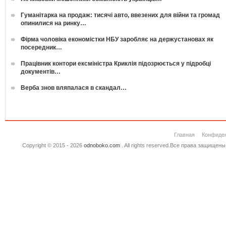
Гуманітарка на продаж: тисячі авто, ввезених для війни та громад
опинилися на ринку…
Фірма чоловіка економістки НБУ заробляє на держустановах як
посередник…
Працівник контори ексміністра Криклія підозрюється у підробці
документів…
Верба знов вляпалася в скандал…
Главная
Конфиде
Copyright © 2015 - 2026
odnoboko.com
. All rights reserved.Все права защище