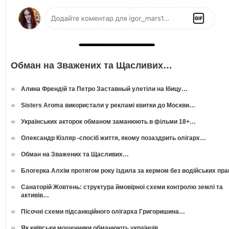
Обман на Зважених та Щасливих…
Алина Френдій та Петро Заставный улетіли на Ібицу…
Sisters Aroma використали у рекламі квитки до Москви…
Українських акторок обманом заманюють в фільми 18+…
Олександр Кізляр -спосіб життя, якому позаздрить олігарх…
Обман на Зважених та Щасливих…
Блогерка Алхім протягом року їздила за кермом без водійських пр
Санаторій Жовтень: структура ймовірної схеми контролю землі та
активів…
Пісочні схеми підсанкційного олігарха Григоришина…
Як київськи мошенники обманюють українців…