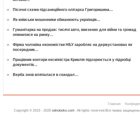
Пісочні схеми підсанкційного олігарха Григоришина…
Як київськи мошенники обманюють українців…
Гуманітарка на продаж: тисячі авто, ввезених для війни та громад
опинилися на ринку…
Фірма чоловіка економістки НБУ заробляє на держустановах як
посередник…
Працівник контори ексміністра Криклія підозрюється у підробці
документів…
Верба знов вляпалася в скандал…
Главная
Конфиде
Copyright © 2015 - 2026
odnoboko.com
. All rights reserved.Все права защище