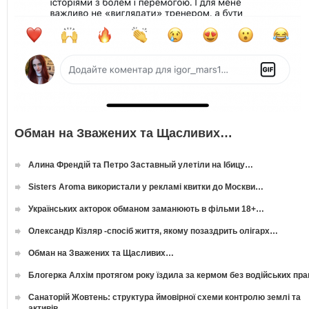
Обман на Зважених та Щасливих…
Алина Френдій та Петро Заставный улетіли на Ібицу…
Sisters Aroma використали у рекламі квитки до Москви…
Українських акторок обманом заманюють в фільми 18+…
Олександр Кізляр -спосіб життя, якому позаздрить олігарх…
Обман на Зважених та Щасливих…
Блогерка Алхім протягом року їздила за кермом без водійських пр
Санаторій Жовтень: структура ймовірної схеми контролю землі та
активів…