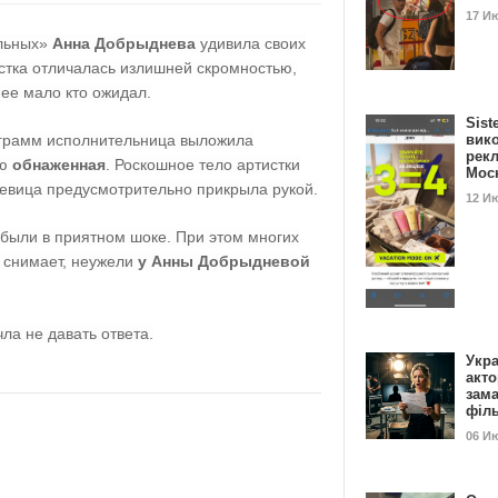
17 И
альных»
Анна Добрыднева
удивила своих
истка отличалась излишней скромностью,
нее мало кто ожидал.
Sist
таграмм исполнительница выложила
вик
рекл
ью
обнаженная
. Роскошное тело артистки
Мос
певица предусмотрительно прикрыла рукой.
12 И
 были в приятном шоке. При этом многих
о снимает, неужели
у Анны Добрыдневой
ла не давать ответа.
Укра
акт
зам
філ
06 И