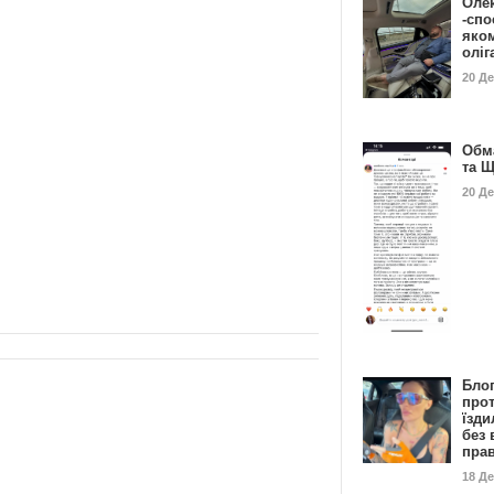
Оле
-спо
яко
олі
20 Д
Обм
та 
20 Д
Бло
про
їзди
без 
пра
18 Д