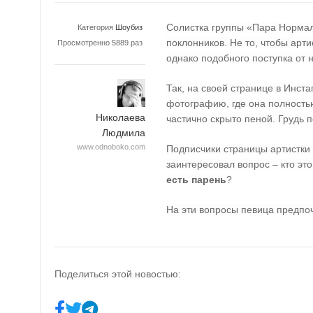
Солистка группы «Пара Норм
Категория
Шоубиз
поклонников. Не то, чтобы арт
Просмотренно 5889 раз
однако подобного поступка от 
Так, на своей странице в Инс
фотографию, где она полност
Николаева
частично скрыто пеной. Грудь 
Людмила
www.odnoboko.com
Подписчики страницы артистки
заинтересовал вопрос – кто эт
есть парень
?
На эти вопросы певица предпоч
Поделиться этой новостью: