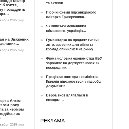
ксандр Кізляр
та активів…
сіб життя,
му позаздрить
Пісочні схеми підсанкційного
гарх…
олігарха Григоришина…
екабря 2025
года
Як київськи мошенники
обманюють українців…
ан на Зважених
Гуманітарка на продаж: тисячі
Щасливих…
авто, ввезених для війни та
громад опинилися на ринку…
екабря 2025
года
Фірма чоловіка економістки НБУ
заробляє на держустановах як
посередник…
Працівник контори ексміністра
Криклія підозрюється у підробці
документів…
Верба знов вляпалася в
скандал…
герка Алхім
тягом року
ла за кермом
водійських
в…
РЕКЛАМА
екабря 2025
года