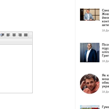
Сан
Жовт
ймо
конт
акт
18 Д
Пісо
підс
оліг
Гри
18 Д
Як к
мош
обм
укр
18 Д
Гума