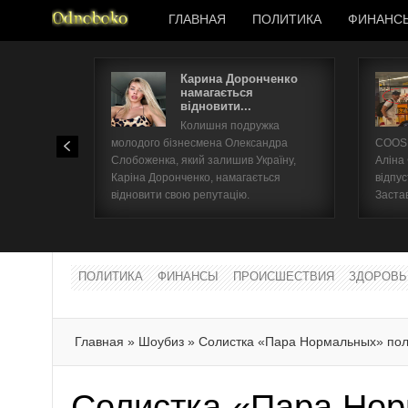
ГЛАВНАЯ
ПОЛИТИКА
ФИНАНС
Карина Доронченко
намагається
відновити...
Колишня подружка
молодого бізнесмена Олександра
COOSH
Слобоженка, який залишив Україну,
Аліна
Каріна Доронченко, намагається
відпус
відновити свою репутацію.
Заста
ПОЛИТИКА
ФИНАНСЫ
ПРОИСШЕСТВИЯ
ЗДОРОВЬ
Главная
»
Шоубиз
»
Солистка «Пара Нормальных» по
Солистка «Пара Но