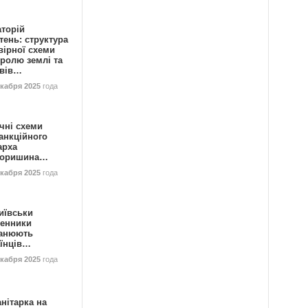
аторій
ень: структура
вірної схеми
ролю землі та
ивів…
екабря 2025
года
чні схеми
анкційного
арха
горишина…
екабря 2025
года
иївськи
енники
анюють
аїнців…
екабря 2025
года
нітарка на