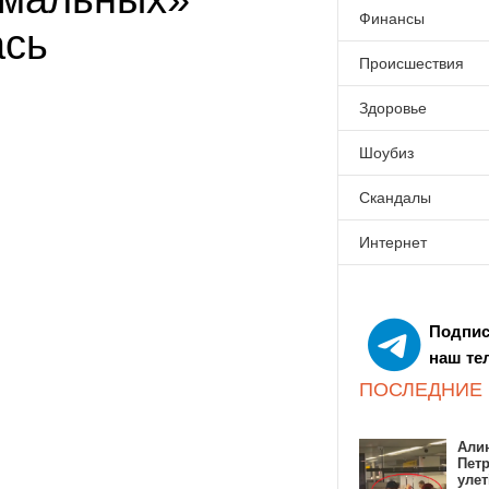
Финансы
ась
Происшествия
Здоровье
Шоубиз
Скандалы
Интернет
Подпис
наш те
ПОСЛЕДНИЕ
Алин
Пет
улет