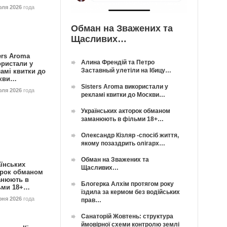
юля 2026
года
Обман на Зважених та
Щасливих…
ers Aroma
Алина Френдій та Петро
ористали у
Заставный улетіли на Ібицу…
амі квитки до
кви…
Sisters Aroma використали у
юля 2026
года
рекламі квитки до Москви…
Українських акторок обманом
заманюють в фільми 18+…
Олександр Кізляр -спосіб життя,
якому позаздрить олігарх…
Обман на Зважених та
їнських
Щасливих…
орок обманом
анюють в
Блогерка Алхім протягом року
ьми 18+…
їздила за кермом без водійських
юня 2026
года
прав…
Санаторій Жовтень: структура
ймовірної схеми контролю землі