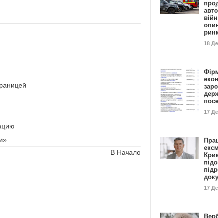
прод
авто
війн
опи
рин
18 Д
Фір
еко
границей
заро
дер
пос
17 Д
ацию
и»
Пра
ексм
В Начало
Кри
підо
підр
док
17 Д
Вер