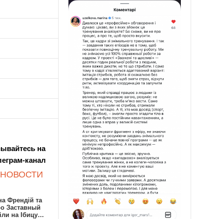
ывайтесь на
леграм-канал
 НОВОСТИ
а Френдій та
ро Заставный
іли на Ібицу…