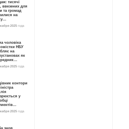
аж: тисячі
, ввезених для
и та громад
нилися на
ку…
екабря 2025
года
ма чоловіка
номістки НБУ
бляє на
жустановах як
ередник…
екабря 2025
года
цівник контори
іністра
клія
зрюється у
обці
ументів…
екабря 2025
года
ба знов