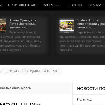
Ы
ПРОИСШЕСТВИЯ
ЗДОРОВЬЕ
ШОУБИЗ
СКАНДАЛ
Алина Френдій та
Sisters Aroma
Петро Заставный
використали у ре
улетіли на...
квитки до...
Имя пользователя
Засновниця бренду
Український космет
 та українська інфлюенсерка
бренд Sisters Aroma опинився в ц
Пароль
 Френдій, ймовірно, вирушила у
уваги після того, як користувачі
тку разом із чоловіком Петром
помітили в одній із рекламних ema
вним. Подружжя...
розсилок...
запомнить
Е
ШОУБИЗ
СКАНДАЛЫ
ИНТЕРНЕТ
Забыли пароль?
Забыли имя пользователя?
лностью обнажилась
НОВОСТИ ПО
Политика
рмальных»