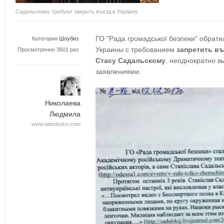
Садальскому требуют закрыть въезд в Украину
ГО "Рада громадсько
ї безпеки"
обрати
Категория
Шоубиз
Украины с требованием
запретить въ
Просмотренно 3601 раз
Стасу Садальскому
, неоднократно в
заявлениями.
Николаева
Людмила
www.odnoboko.com