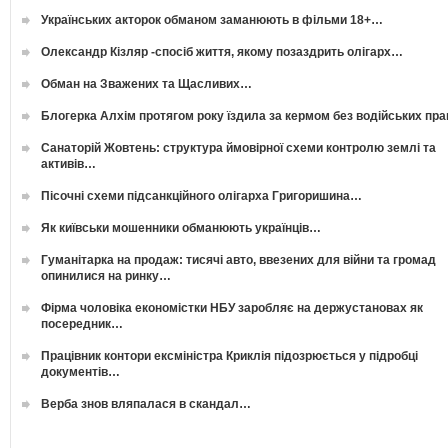
Українських акторок обманом заманюють в фільми 18+…
Олександр Кізляр -спосіб життя, якому позаздрить олігарх…
Обман на Зважених та Щасливих…
Блогерка Алхім протягом року їздила за кермом без водійських пр
Санаторій Жовтень: структура ймовірної схеми контролю землі та
активів…
Пісочні схеми підсанкційного олігарха Григоришина…
Як київськи мошенники обманюють українців…
Гуманітарка на продаж: тисячі авто, ввезених для війни та громад
опинилися на ринку…
Фірма чоловіка економістки НБУ заробляє на держустановах як
посередник…
Працівник контори ексміністра Криклія підозрюється у підробці
документів…
Верба знов вляпалася в скандал…