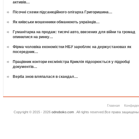
активів…
Пісочні схеми підсанкційного олігарха Григоришина…
Як київськи мошенники обманюють українців…
Гуманітарка на продаж: тисячі авто, ввезених для війни та громад
опинилися на ринку…
Фірма чоловіка економістки НБУ заробляє на держустановах як
посередник…
Працівник контори ексміністра Криклія підозрюється у підробці
документів…
Верба знов вляпалася в скандал…
Главная
Конфиде
Copyright © 2015 - 2026
odnoboko.com
. All rights reserved.Все права защище