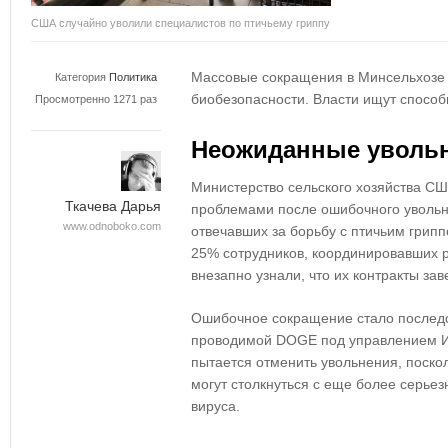
США случайно уволили специалистов по птичьему гриппу
Массовые сокращения в Минсельхозе
Категория
Политика
биобезопасности. Власти ищут способ
Просмотренно 1271 раз
Неожиданные уволь
Министерство сельского хозяйства С
Ткачева Дарья
проблемами после
ошибочного увольн
www.odnoboko.com
отвечавших за борьбу с
птичьим грип
25% сотрудников
, координировавших р
внезапно узнали, что их
контракты за
Ошибочное сокращение стало после
проводимой
DOGE под управлением 
пытается
отменить увольнения
, поско
могут столкнуться с еще более серье
вируса.