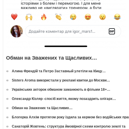
Обман на Зважених та Щасливих…
Алина Френдій та Петро Заставный улетіли на Ібицу…
Sisters Aroma використали у рекламі квитки до Москви…
Українських акторок обманом заманюють в фільми 18+…
Олександр Кізляр -спосіб життя, якому позаздрить олігарх…
Обман на Зважених та Щасливих…
Блогерка Алхім протягом року їздила за кермом без водійських пр
Санаторій Жовтень: структура ймовірної схеми контролю землі та