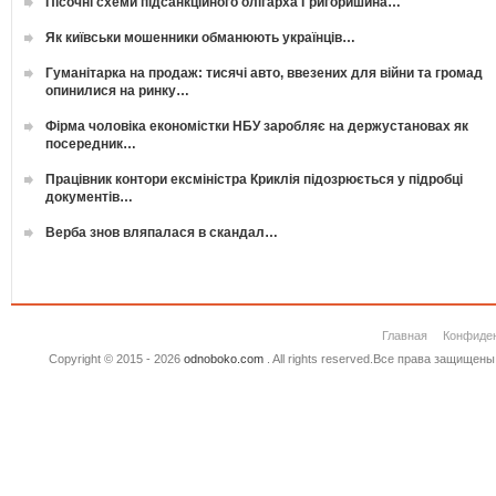
Пісочні схеми підсанкційного олігарха Григоришина…
Як київськи мошенники обманюють українців…
Гуманітарка на продаж: тисячі авто, ввезених для війни та громад
опинилися на ринку…
Фірма чоловіка економістки НБУ заробляє на держустановах як
посередник…
Працівник контори ексміністра Криклія підозрюється у підробці
документів…
Верба знов вляпалася в скандал…
Главная
Конфиде
Copyright © 2015 - 2026
odnoboko.com
. All rights reserved.Все права защище