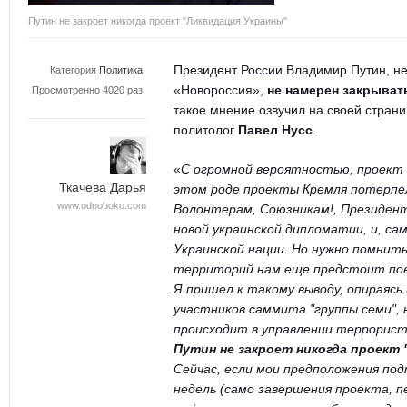
Путин не закроет никогда проект "Ликвидация Украины"
Президент России Владимир Путин, не
Категория
Политика
«Новороссия»,
не намерен закрыват
Просмотренно 4020 раз
такое мнение озвучил на своей стран
политолог
Павел Нусс
.
«
С огромной вероятностью, проект "н
Ткачева Дарья
этом роде проекты Кремля потерпел
www.odnoboko.com
Волонтерам, Союзникам!, Президен
новой украинской дипломатии, и, са
Украинской нации. Но нужно помнить
территорий нам еще предстоит по
Я пришел к такому выводу, опираясь
участников саммита "группы семи", н
прои
сходит в управлении террорист
Путин не закроет никогда проект
Сейчас, если мои предположения по
недель (само завершения проекта, 