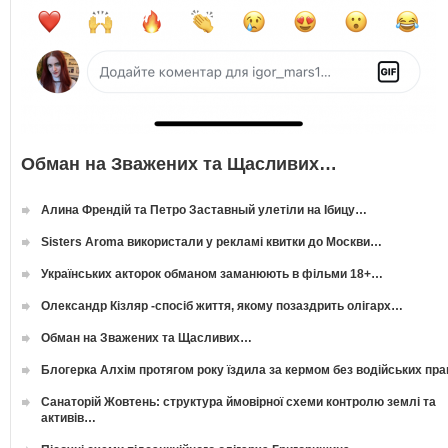
Обман на Зважених та Щасливих…
Алина Френдій та Петро Заставный улетіли на Ібицу…
Sisters Aroma використали у рекламі квитки до Москви…
Українських акторок обманом заманюють в фільми 18+…
Олександр Кізляр -спосіб життя, якому позаздрить олігарх…
Обман на Зважених та Щасливих…
Блогерка Алхім протягом року їздила за кермом без водійських пр
Санаторій Жовтень: структура ймовірної схеми контролю землі та
активів…