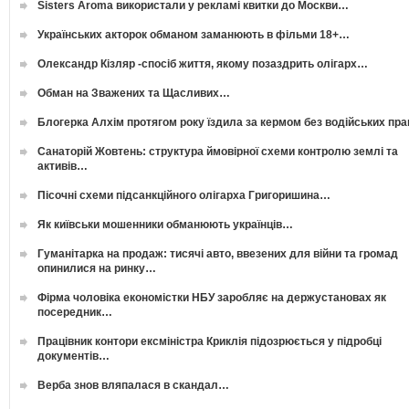
Sisters Aroma використали у рекламі квитки до Москви…
Українських акторок обманом заманюють в фільми 18+…
Олександр Кізляр -спосіб життя, якому позаздрить олігарх…
Обман на Зважених та Щасливих…
Блогерка Алхім протягом року їздила за кермом без водійських пр
Санаторій Жовтень: структура ймовірної схеми контролю землі та
активів…
Пісочні схеми підсанкційного олігарха Григоришина…
Як київськи мошенники обманюють українців…
Гуманітарка на продаж: тисячі авто, ввезених для війни та громад
опинилися на ринку…
Фірма чоловіка економістки НБУ заробляє на держустановах як
посередник…
Працівник контори ексміністра Криклія підозрюється у підробці
документів…
Верба знов вляпалася в скандал…