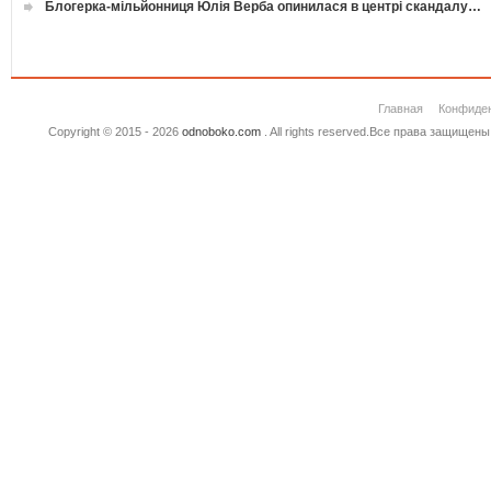
Блогерка-мільйонниця Юлія Верба опинилася в центрі скандалу…
Главная
Конфиде
Copyright © 2015 - 2026
odnoboko.com
. All rights reserved.Все права защище