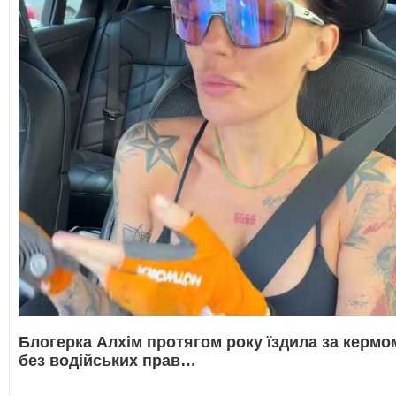
Блогерка Алхім протягом року їздила за кермо
без водійських прав…