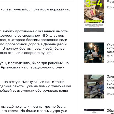
Мос
12 И
ночь и тяжёлый, с привкусом поражения,
о выбить противника с указанной высоты.
 совместно со спецназом НГУ штурмом
вое, с которого боевики постоянно вели
 по просёлочной дороге в Дебальцево и
Укра
). В ночном бое мы повели себя более
акт
зам
шно отошли с опорного пункта.
філ
06 И
цуры, к сожалению, было три раненых, но
 Артёмовска на операционном столе -
Оле
-спо
- на взятую высоту зашли наши танки,
яко
ддержке пехоты (уже не помню точно какой
олі
лейшей возможности обстреливать наши
20 Д
мы ещё не знали, чем конкретно была
ного холма. Но ближе к восьми утра уже
Обм