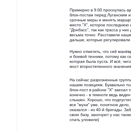
Примерно в 9:00 проснулась ар
блок-постам перед Луганским и
срочные меры и менять маршру
место "Х", которое последнюю
"Донбасс", так как трасса у ни
весьма точно. Расставили наши
дальше, которые регулировали
Нужно отметить, что сей манёв
и боевой техники, потому как с
которая была пуста. И всё, чег
мост второстепенного значения
На сейчас разрозненные группы
нашим позициям. Буквально тол
блок-пост в районе "Х" заехал 
конечно - в темноте ведь виде
слышен. Хорошо, что подпустил
все "мухи" уже, понятное дело
оказался - из 40-й бригады. За
свою базу, заночуют у нас тан
спать уложили)