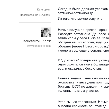
Сегодня была дерзкая успехом 
Категория
затяжной-затяжной день...
Просмотренно 5143 раз
Из того, что можно озвучить..
Ночью получили приказ - срочн
Разведка батальона "Донбасс"
взяла холм у села Нижнее Лозо
Константин Корж
обстрел наших колонн, идущих
www.odnoboko.com
обратно (через Новогригоровку
умело и уцелевшие сепары спе
В "Донбассе" потерь нет, у спе
один скончался уже в больнице
врачи оказались бессильны..
Боевая задача была выполнена 
окопались, и весь день при по
бригады ВСУ) не давали ни ма
колонны на этом участке.
Утро вышло тревожным. Ночью 
вызвана срочность занятия дан