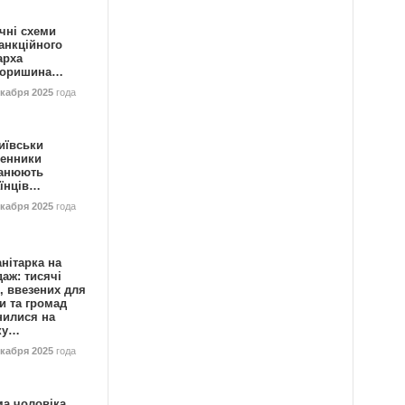
чні схеми
анкційного
арха
горишина…
екабря 2025
года
иївськи
енники
анюють
аїнців…
екабря 2025
года
нітарка на
аж: тисячі
, ввезених для
и та громад
нилися на
ку…
екабря 2025
года
ма чоловіка