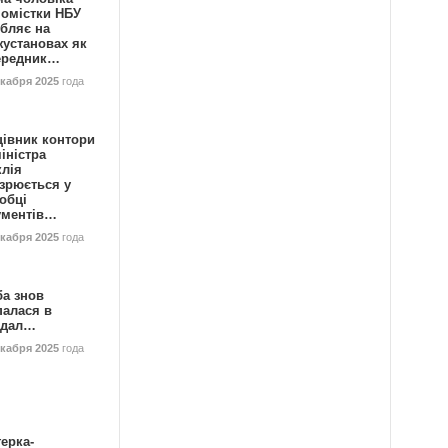
номістки НБУ
бляє на
жустановах як
ередник…
екабря 2025
года
цівник контори
іністра
клія
зрюється у
обці
ументів…
екабря 2025
года
ба знов
палася в
ндал…
екабря 2025
года
ерка-