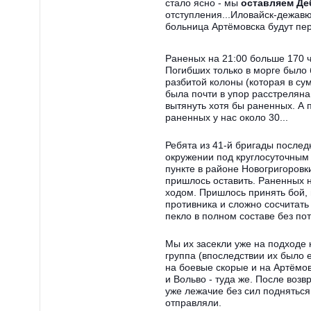
стало ясно - мы
оставляем Де
отступления...Иловайск-дежавю.
больница Артёмовска будут пер
Раненых на 21:00 больше 170 
Погибших только в морге было 
разбитой колоны (которая в су
была почти в упор расстреляна 
вытянуть хотя бы раненных. А п
раненных у нас около 30...
Ребята из 41-й бригады послед
окружении под круглосуточны
пункте в районе Новогригоровк
пришлось оставить. Раненных 
ходом. Пришлось принять бой, 
противника и сложно сосчитать
пекло в полном составе без по
Мы их засекли уже на подходе 
группа (впоследствии их было 
на боевые скорые и на Артёмов
и Вольво - туда же. После воз
уже лежачие без сил подняться 
отправляли.