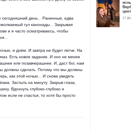
міл
Вер
цен
е сегодняшний день... Раненные, едва
17 Д
смолкаемый гул канонады... Закрывая
рови и я часто осматриваюсь, чтобы
оя...
очью, и днём. И завтра не будет легче. На
иказ. Есть новое задание. И оно не менее
ашнее или позавчерашнее. И, даст бог, нам
 мы должны сделать. Потому что мы должны
ерь, как этой ночью... И снова увидеть
ака. Застыть на минуту. Закрыв глаза,
шину. Вдохнуть глубоко-глубоко и
м если не счастья, то хотя бы просто