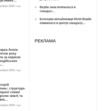
Щасливих…
екабря 2025
года
Верба знов вляпалася в
скандал…
Блогерка-мільйонниця Юлія Верба
опинилася в центрі скандалу…
РЕКЛАМА
герка Алхім
тягом року
ла за кермом
водійських
в…
екабря 2025
года
аторій
ень: структура
вірної схеми
ролю землі та
ивів…
екабря 2025
года