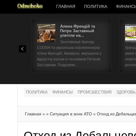
ГЛАВНАЯ
ПОЛИТИКА
ФИНАНС
Алина Френдій та
Петро Заставный
улетіли на...
Засновниця бренду
COOSH та українська інфлюенсерка
бренд 
Аліна Френдій, ймовірно, вирушила у
уваги 
відпустку разом із чоловіком Петром
поміти
Заставним. Подружжя...
розсил
ПОЛИТИКА
ФИНАНСЫ
ПРОИСШЕСТВИЯ
ЗДОРОВЬ
Главная
»
»
Ситуация в зоне АТО
»
Отход из Дебальце
Отход из Дебальцев