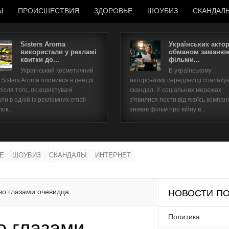
Ы
ПРОИСШЕСТВИЯ
ЗДОРОВЬЕ
ШОУБИЗ
СКАНДАЛ
Sisters Aroma
Українських акто
використали у рекламі
обманом заманюю
квитки до...
фільми...
Имя пользователя
Український косметичний
В українському
Sisters Aroma опинився в центрі
акторському середовищі спалаху
Пароль
після того, як користувачі
скандал. У соціальних мережах
ли в одній із рекламних email-
з'явилися пости від якоїсь компані
ок...
знімає фільм про війну в...
запомнить
Е
ШОУБИЗ
СКАНДАЛЫ
ИНТЕРНЕТ
Забыли пароль?
Забыли имя пользователя?
во глазами очевидца
НОВОСТИ ПО
Политика
о глазами