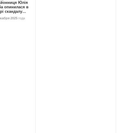
ьйонниця Юлія
ба опинилася в
трі скандалу…
екабря 2025
года