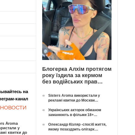
Блогерка Алхім протягом
року їздила за кермом
без водійських прав…
ывайтесь на
Sisters Aroma використали у
леграм-канал
рекламі квитки до Москви…
 НОВОСТИ
Українських акторок обманом
заманюють в фільми 18+…
ers Aroma
Олександр Кізляр -спосіб життя,
ористали у
якому позаздрить олігарх…
амі квитки до