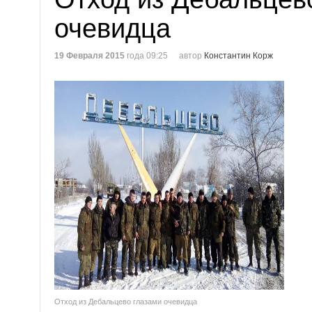
очевидца
19 Февраля 2015
года 09:25
автор
Константин Корж
Отход из Дебальцево глазами очевидца