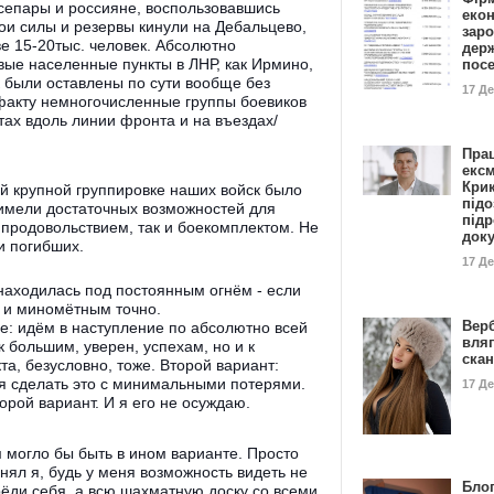
 сепары и россияне, воспользовавшись
еко
ои силы и резервы кинули на Дебальцево,
заро
ве 15-20тыс. человек. Абсолютно
дер
евые населенные пункты в ЛНР, как Ирмино,
пос
 были оставлены по сути вообще без
17 Д
 факту немногочисленные группы боевиков
тах вдоль линии фронта и на въездах/
Пра
ексм
Кри
ой крупной группировке наших войск было
підо
 имели достаточных возможностей для
підр
продовольствием, так и боекомплектом. Не
док
 и погибших.
17 Д
 находилась под постоянным огнём - если
 и миномётным точно.
Вер
: идём в наступление по абсолютно всей
вля
 большим, уверен, успехам, но и к
ска
а, безусловно, тоже. Второй вариант:
ся сделать это с минимальными потерями.
17 Д
рой вариант. И я его не осуждаю.
м могло бы быть в ином варианте. Просто
нял я, будь у меня возможность видеть не
Блог
рёди себя, а всю шахматную доску со всеми