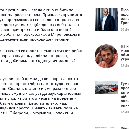
та противника и стала активно бить по
Пісо
підс
 вдоль трассы за ним. Пришлось принимать
оліг
т передвижения всех колонн с трассы на
Гри
 неделю держал ещё один взвод батальна
х давно пристреляна и били они по ней
18 Д
х ребят на перекрестках в Мироновском и
 движение всей проходящей техники.
Як к
мош
р позволил сохранить немало жизней ребят
обм
епары весь день долбили по трассе,
укр
о они добились - это один уничтоженный
.
18 Д
 украинской армии до сих пор выходят к
ько что просто чёрт знает откуда на наш
Гума
прод
танк. Спалить его могли уже раза четыре,
авто
н лишь смутный силуэт да звук характерный
війн
и в упор - при этом нервы на пределе и
опи
, были открыты. Действительно, наш
рин
блудился просто. Ничего - вывели пока на
18 Д
кисты. Обогрели, накормили, напоили и
Фір