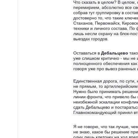
Что сказать в целом? В целом,
перемирием, абсолютно все св
собрав тут группировку в соста
достоверно то, что такие ключ
Стаханов, Первомайск, Кировск
техники и личного состава. По
лишь несли охрану на блок-пос
выездах городов.
Оставаться в
Дебальцево
так
уже слишком критично - мы не
полноценного обеспечения как 
говоря уже про вывоз раненых
Единственная дорога, по сути,
не прямым, то артиллерийским
Нужно было принимать решение
линии фронта, что привело бы к
неизбежной эскалации конфликт
сдать Дебальцево и постарать
Главнокомандующий принял вто
Я не говорю, что так лучше, че
не знаю, какое бы решение при
одну лишь клеточку на ход впе