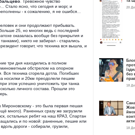
та 
бальцево
. Тревожное чувство
.. Стало ясно, что сегодня и морг, и
20 Д
еполнены - к сожалению, я не ошибся...
человек и они продолжают прибывать.
больше 25, но многих ведь с последней
матохе оказалась вообще без прикрытия и
танками), никто не забирал - старались
резидент говорит, что техника вся вышла, и
Бло
ние три дня находились в полном
про
м минометным обстрелом на опорном
їзди
и. Вся техника сгорела дотла. Погибших
без 
на носилки и 20км преодолели пешим
пра
при этом успешно уничтожить три танка
18 Д
 сколько личного состава. Прошли это
терь.
Сан
к Мироновскому - это была первая пешая
Жовт
ещё много). Раненных сразу же загрузили
ймо
ск, остальных ребят на наш КРАЗ, Спартан
конт
акт
вращались и по новой: раненные, пешие или
вдоль дороги - собирали, грузили,
18 Д