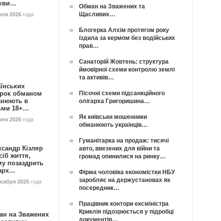
кви…
Обман на Зважених та
Щасливих…
юля 2026
года
Блогерка Алхім протягом року
їздила за кермом без водійських
прав…
Санаторій Жовтень: структура
ймовірної схеми контролю землі
та активів…
їнських
Пісочні схеми підсанкційного
орок обманом
анюють в
олігарха Григоришина…
ьми 18+…
Як київськи мошенники
юня 2026
года
обманюють українців…
Гуманітарка на продаж: тисячі
ксандр Кізляр
авто, ввезених для війни та
сіб життя,
громад опинилися на ринку…
му позаздрить
гарх…
Фірма чоловіка економістки НБУ
заробляє на держустановах як
екабря 2025
года
посередник…
Працівник контори ексміністра
Криклія підозрюється у підробці
ан на Зважених
документів…