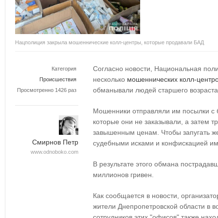
Нацполиция закрыла мошеннические колл-центры, которые продавали БАД
Согласно новости, Национальная пол
Категория
несколько
мошеннических колл-центр
Происшествия
обманывали людей старшего возраст
Просмотренно 1426 раз
Мошенники отправляли им посылки с 
которые они не заказывали, а затем т
завышенным ценам. Чтобы запугать ж
Смирнов Петр
судебными исками и конфискацией и
www.odnoboko.com
В результате этого обмана пострадав
миллионов гривен.
Как сообщается в новости, организа
жители Днепропетровской области в во
сотрудников этих "офисов" также нах