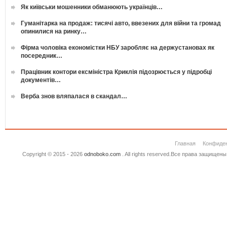
Як київськи мошенники обманюють українців…
Гуманітарка на продаж: тисячі авто, ввезених для війни та громад
опинилися на ринку…
Фірма чоловіка економістки НБУ заробляє на держустановах як
посередник…
Працівник контори ексміністра Криклія підозрюється у підробці
документів…
Верба знов вляпалася в скандал…
Главная
Конфиде
Copyright © 2015 - 2026
odnoboko.com
. All rights reserved.Все права защище