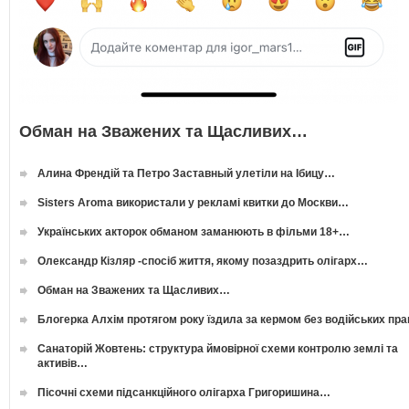
Обман на Зважених та Щасливих…
Алина Френдій та Петро Заставный улетіли на Ібицу…
Sisters Aroma використали у рекламі квитки до Москви…
Українських акторок обманом заманюють в фільми 18+…
Олександр Кізляр -спосіб життя, якому позаздрить олігарх…
Обман на Зважених та Щасливих…
Блогерка Алхім протягом року їздила за кермом без водійських пр
Санаторій Жовтень: структура ймовірної схеми контролю землі та
активів…
Пісочні схеми підсанкційного олігарха Григоришина…