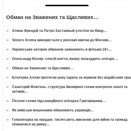
Обман на Зважених та Щасливих…
Алина Френдій та Петро Заставный улетіли на Ібицу…
Sisters Aroma використали у рекламі квитки до Москви…
Українських акторок обманом заманюють в фільми 18+…
Олександр Кізляр -спосіб життя, якому позаздрить олігарх…
Обман на Зважених та Щасливих…
Блогерка Алхім протягом року їздила за кермом без водійських пр
Санаторій Жовтень: структура ймовірної схеми контролю землі та
активів…
Пісочні схеми підсанкційного олігарха Григоришина…
Як київськи мошенники обманюють українців…
Гуманітарка на продаж: тисячі авто, ввезених для війни та громад
опинилися на ринку…