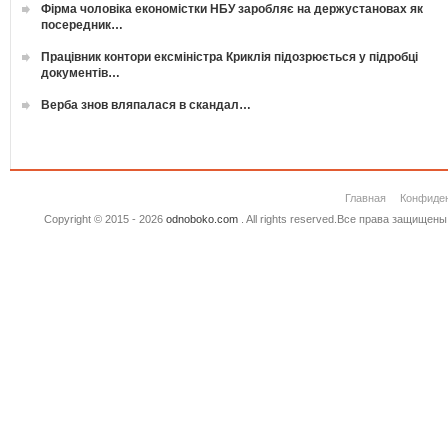
Фірма чоловіка економістки НБУ заробляє на держустановах як
посередник…
Працівник контори ексміністра Криклія підозрюється у підробці
документів…
Верба знов вляпалася в скандал…
Главная
Конфиде
Copyright © 2015 - 2026
odnoboko.com
. All rights reserved.Все права защище