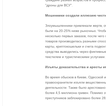
граждане разных возрастов и професс
"дроны для ВСУ".
Мошенники создали иллюзию чест
Злоумышленники привлекали жертв, о
были на 20-25% ниже рыночных. Чтоб
несколько первых заказов, после чего
товаров производилась разными спосо
карты, криптокошельки и счета подк
средства выводились через фиктивные
текстилем и туристическими услугами.
Изъяты доказательства и аресты 
Во время обысков в Киеве, Одесской 
правоохранители изъяли вещественны
деятельности. Также было арестован
более 4,5 миллиона гривен. Помимо эт
преступников заблокировано более 28