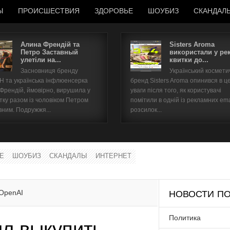
Ы
ПРОИСШЕСТВИЯ
ЗДОРОВЬЕ
ШОУБИЗ
СКАНДАЛ
Алина Френдій та
Sisters Aroma
Петро Заставный
використали у ре
улетіли на...
квитки до...
Имя пользователя
Засновниця бренду
Український космет
 та українська інфлюенсерка
бренд Sisters Aroma опинився в ц
Пароль
 Френдій, ймовірно, вирушила у
уваги після того, як користувачі
тку разом із чоловіком Петром
помітили в одній із рекламних ema
вним. Подружжя...
розсилок...
запомнить
Е
ШОУБИЗ
СКАНДАЛЫ
ИНТЕРНЕТ
Забыли пароль?
Забыли имя пользователя?
OpenAI
НОВОСТИ ПО
Политика
л выкупить