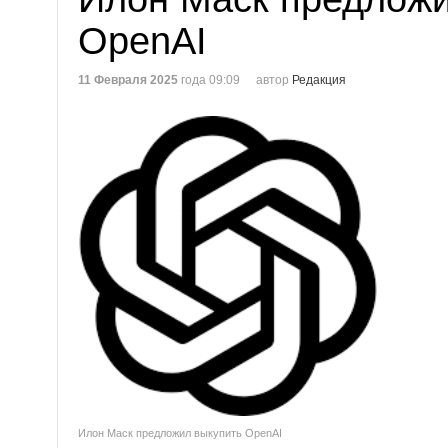
OpenAI
11 Февраля 2025
года 09:09
автор
Редакция
Илон Маск предложил выкупить OpenAI