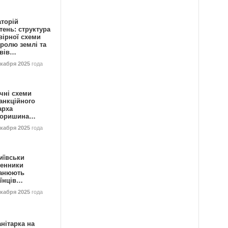
аторій
ень: структура
вірної схеми
ролю землі та
ивів…
екабря 2025
года
чні схеми
анкційного
арха
горишина…
екабря 2025
года
иївськи
енники
анюють
аїнців…
екабря 2025
года
нітарка на