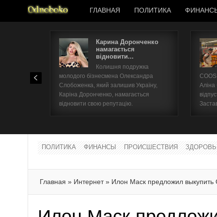
ГЛАВНАЯ
ПОЛИТИКА
ФИНАНС
Карина Доронченко
намагається
відновити...
Колишня подружка
молодого бізнесмена Олександра
COOSH
Слобоженка, який залишив Україну,
Аліна
Каріна Доронченко, намагається
відпус
відновити свою репутацію.
Заста
ПОЛИТИКА
ФИНАНСЫ
ПРОИСШЕСТВИЯ
ЗДОРОВЬ
Главная
»
Интернет
»
Илон Маск предложил выкупить 
Илон Маск предложи