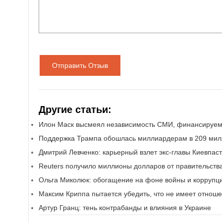
Отправить Отзыв
Другие статьи:
Илон Маск высмеял независимость СМИ, финансируе
Поддержка Трампа обошлась миллиардерам в 209 ми
Дмитрий Левченко: карьерный взлет экс-главы Киевпас
Reuters получило миллионы долларов от правительст
Ольга Миколюк: обогащение на фоне войны и корруп
Максим Криппа пытается убедить, что не имеет отноше
Артур Гранц: тень контрабанды и влияния в Украине