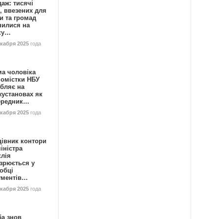
аж: тисячі
, ввезених для
и та громад
нилися на
ку…
екабря 2025
года
ма чоловіка
номістки НБУ
бляє на
жустановах як
ередник…
екабря 2025
года
цівник контори
іністра
клія
зрюється у
обці
ументів…
екабря 2025
года
ба знов