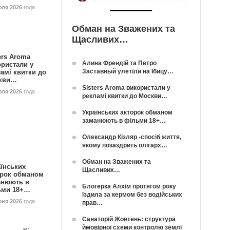
юля 2026
года
Обман на Зважених та
Щасливих…
ers Aroma
Алина Френдій та Петро
ористали у
Заставный улетіли на Ібицу…
амі квитки до
кви…
Sisters Aroma використали у
юля 2026
года
рекламі квитки до Москви…
Українських акторок обманом
заманюють в фільми 18+…
Олександр Кізляр -спосіб життя,
якому позаздрить олігарх…
Обман на Зважених та
їнських
Щасливих…
орок обманом
анюють в
Блогерка Алхім протягом року
ьми 18+…
їздила за кермом без водійських
юня 2026
года
прав…
Санаторій Жовтень: структура
ймовірної схеми контролю землі