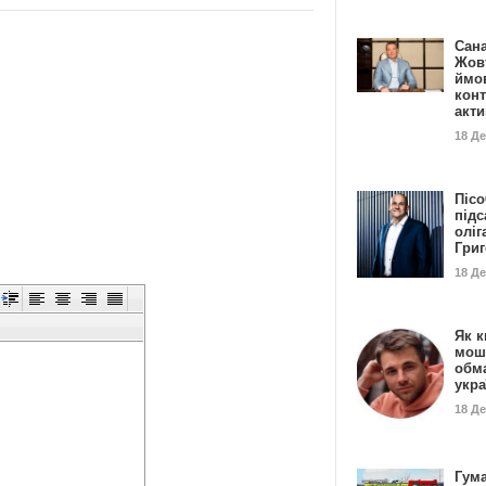
Сан
Жовт
ймо
конт
акт
18 Д
Пісо
підс
оліг
Гри
18 Д
Як к
мош
обм
укр
18 Д
Гума