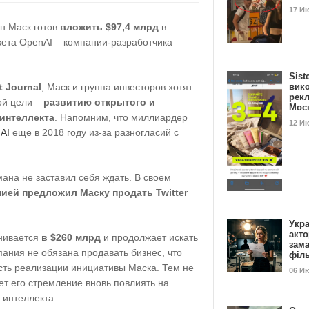
17 И
он Маск готов
вложить $97,4 млрд
в
кета OpenAI – компании-разработчика
Sist
t Journal
, Маск и группа инвесторов хотят
вик
рекл
ой цели –
развитию открытого и
Мос
 интеллекта
. Напомним, что миллиардер
12 И
nAI
еще в 2018 году из-за разногласий с
ана не заставил себя ждать. В своем
нией предложил Маску продать Twitter
Укра
акт
нивается
в $260 млрд
и продолжает искать
зам
ания не обязана продавать бизнес, что
філ
сть реализации инициативы Маска. Тем не
06 И
ет его стремление вновь повлиять на
 интеллекта.