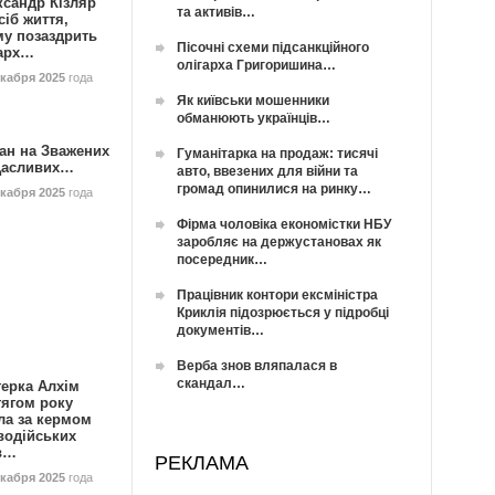
ксандр Кізляр
та активів…
сіб життя,
му позаздрить
Пісочні схеми підсанкційного
гарх…
олігарха Григоришина…
екабря 2025
года
Як київськи мошенники
обманюють українців…
ан на Зважених
Гуманітарка на продаж: тисячі
Щасливих…
авто, ввезених для війни та
громад опинилися на ринку…
екабря 2025
года
Фірма чоловіка економістки НБУ
заробляє на держустановах як
посередник…
Працівник контори ексміністра
Криклія підозрюється у підробці
документів…
Верба знов вляпалася в
скандал…
герка Алхім
тягом року
ла за кермом
водійських
в…
РЕКЛАМА
екабря 2025
года