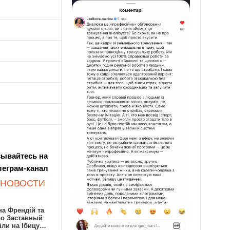
ывайтесь на
леграм-канал
 НОВОСТИ
а Френдій та
ро Заставный
іли на Ібицу…