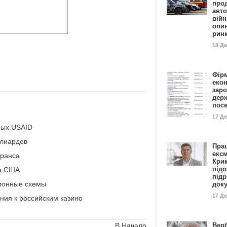
прод
авто
війн
опи
рин
18 Д
Фір
еко
заро
дер
пос
17 Д
мых USAID
ллиардов
Пра
ексм
транса
Кри
підо
ва США
підр
ционные схемы
док
17 Д
ния к российским казино
Вер
В Начало