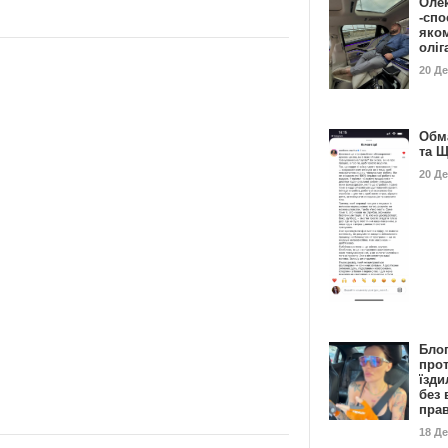
Оле
-спо
яко
олі
20 Д
Обм
та 
20 Д
Бло
про
їзди
без 
пра
18 Д