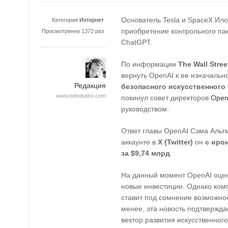
Основатель Tesla и SpaceX Ил
Категория
Интернет
приобретение контрольного па
Просмотренно 1372 раз
ChatGPT.
По информации
The Wall Stree
вернуть OpenAI к ее изначальн
Редакция
безопасного искусственного
www.odnoboko.com
покинул совет директоров
Ope
руководством.
Ответ главы OpenAI Сэма Альтм
аккаунте в
X (Twitter)
он
с иро
за $9,74 млрд
.
На данный момент OpenAI оце
новые инвестиции. Однако комп
ставит под сомнение возможно
менее, эта новость подтвержда
вектор развития искусственного