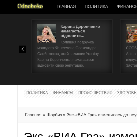
ГЛАВНАЯ
ПОЛИТИКА
ФИНАНС
Карина Доронченко
намагається
відновити...
Колишня подружка
молодого бізнесмена Олександра
COOSH
Слобоженка, який залишив Україну,
Аліна
Каріна Доронченко, намагається
відпус
відновити свою репутацію.
Заста
ПОЛИТИКА
ФИНАНСЫ
ПРОИСШЕСТВИЯ
ЗДОРОВЬ
Главная
»
Шоубиз
»
Экс-«ВИА Гра» изменилась до не
Экс-«ВИА Гра» изме