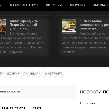
Ы
ПРОИСШЕСТВИЯ
ЗДОРОВЬЕ
ШОУБИЗ
СКАНДАЛ
Алина Френдій та
Sisters Aroma
Петро Заставный
використали у ре
улетіли на...
квитки до...
Имя пользователя
Засновниця бренду
Український космет
 та українська інфлюенсерка
бренд Sisters Aroma опинився в ц
Пароль
 Френдій, ймовірно, вирушила у
уваги після того, як користувачі
тку разом із чоловіком Петром
помітили в одній із рекламних ema
вним. Подружжя...
розсилок...
запомнить
Е
ШОУБИЗ
СКАНДАЛЫ
ИНТЕРНЕТ
Забыли пароль?
Забыли имя пользователя?
узнаваемости
НОВОСТИ ПО
Политика
нилась до