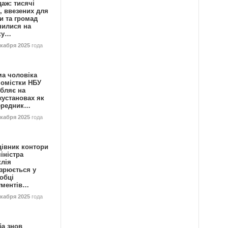
аж: тисячі
, ввезених для
и та громад
нилися на
ку…
екабря 2025
года
ма чоловіка
номістки НБУ
бляє на
жустановах як
ередник…
екабря 2025
года
цівник контори
іністра
клія
зрюється у
обці
ументів…
екабря 2025
года
ба знов