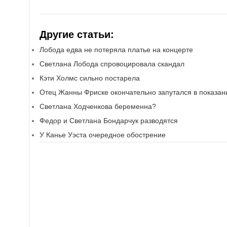
Другие статьи:
Лобода едва не потеряла платье на концерте
Светлана Лобода спровоцировала скандал
Кэти Холмс сильно постарела
Отец Жанны Фриске окончательно запутался в показан
Светлана Ходченкова беременна?
Федор и Светлана Бондарчук разводятся
У Канье Уэста очередное обострение