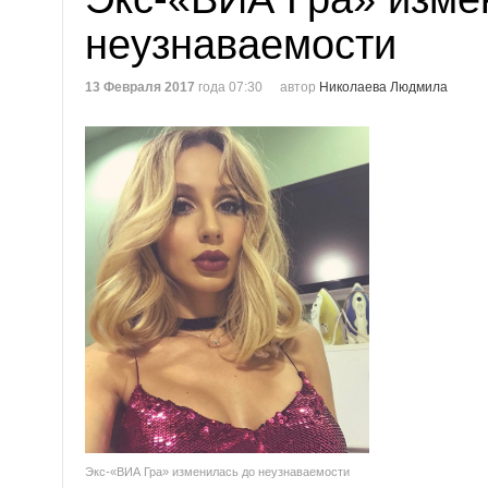
неузнаваемости
13 Февраля 2017
года 07:30
автор
Николаева Людмила
Экс-«ВИА Гра» изменилась до неузнаваемости