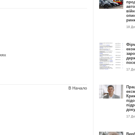
прод
авто
війн
опи
рин
18 Д
Фір
еко
заро
иях
дер
пос
17 Д
Пра
В Начало
ексм
Кри
підо
підр
док
17 Д
Вер