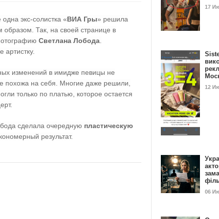
17 И
одна экс-солистка «
ВИА Гры
» решила
 образом. Так, на своей странице в
фотографию
Светлана Лобода
.
е артистку.
Sist
вик
рекл
ьных изменений в имидже певицы не
Мос
е похожа на себя. Многие даже решили,
12 И
могли только по платью, которое остается
ерт.
обода сделала очередную
пластическую
кономерный результат.
Укра
акт
зам
філ
06 И