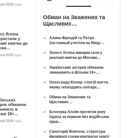
юля 2026
года
Обман на Зважених та
Щасливих…
ers Aroma
Алина Френдій та Петро
ористали у
Заставный улетіли на Ібицу…
амі квитки до
кви…
Sisters Aroma використали у
юля 2026
года
рекламі квитки до Москви…
Українських акторок обманом
заманюють в фільми 18+…
Олександр Кізляр -спосіб життя,
якому позаздрить олігарх…
Обман на Зважених та
їнських
Щасливих…
орок обманом
анюють в
Блогерка Алхім протягом року
ьми 18+…
їздила за кермом без водійських
юня 2026
года
прав…
Санаторій Жовтень: структура
ймовірної схеми контролю землі