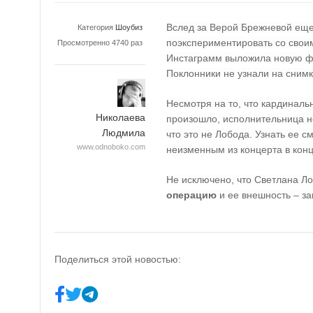
Вслед за Верой Брежневой еще 
Категория
Шоубиз
поэкспериментировать со своим
Просмотренно 4740 раз
Инстаграмм выложила новую 
Поклонники не узнали на снимк
Несмотря на то, что кардинал
Николаева
произошло, исполнительница н
Людмила
что это не Лобода. Узнать ее с
www.odnoboko.com
неизменным из концерта в конц
Не исключено, что Светлана Л
операцию
и ее внешность – за
Поделиться этой новостью: