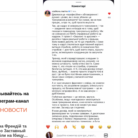
ывайтесь на
леграм-канал
 НОВОСТИ
а Френдій та
ро Заставный
іли на Ібицу…