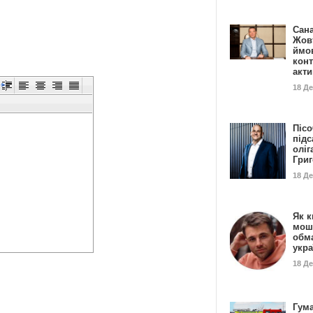
Сан
Жовт
ймо
конт
акт
18 Д
Пісо
підс
оліг
Гри
18 Д
Як к
мош
обм
укр
18 Д
Гума