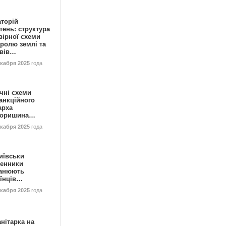
аторій
ень: структура
вірної схеми
ролю землі та
ивів…
екабря 2025
года
чні схеми
анкційного
арха
горишина…
екабря 2025
года
иївськи
енники
анюють
аїнців…
екабря 2025
года
нітарка на