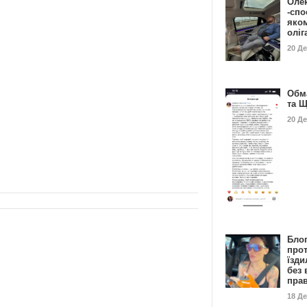
Оле
-спо
яко
олі
20 Д
Обм
та 
20 Д
Бло
про
їзди
без 
пра
18 Д