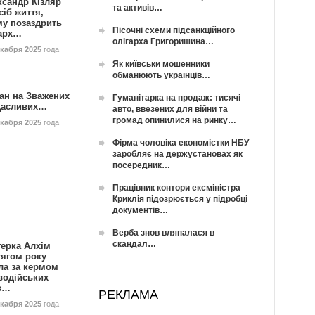
ксандр Кізляр
та активів…
сіб життя,
му позаздрить
Пісочні схеми підсанкційного
гарх…
олігарха Григоришина…
екабря 2025
года
Як київськи мошенники
обманюють українців…
ан на Зважених
Гуманітарка на продаж: тисячі
Щасливих…
авто, ввезених для війни та
громад опинилися на ринку…
екабря 2025
года
Фірма чоловіка економістки НБУ
заробляє на держустановах як
посередник…
Працівник контори ексміністра
Криклія підозрюється у підробці
документів…
Верба знов вляпалася в
скандал…
герка Алхім
тягом року
ла за кермом
водійських
в…
РЕКЛАМА
екабря 2025
года