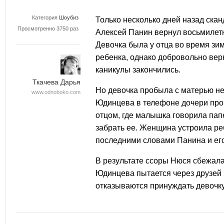
Категория
Шоубиз
Только несколько дней назад ска
Просмотренно 3750 раз
Алексей Панин
вернул восьмиле
Девочка была у отца во время зи
ребенка, однако добровольно вер
каникулы закончились.
Ткачева Дарья
Но девочка пробыла с матерью не
www.odnoboko.com
Юдинцева в телефоне дочери проч
отцом, где малышка говорила папе
забрать ее. Женщина устроила ре
последними словами Панина и его
В результате ссоры
Нюся сбежала 
Юдинцева пытается через друзей в
отказываются принуждать девочку