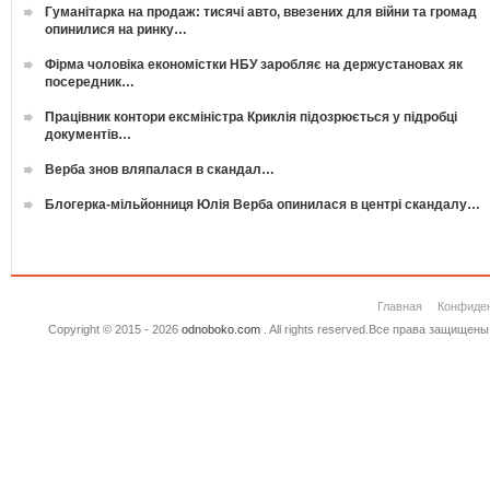
Гуманітарка на продаж: тисячі авто, ввезених для війни та громад
опинилися на ринку…
Фірма чоловіка економістки НБУ заробляє на держустановах як
посередник…
Працівник контори ексміністра Криклія підозрюється у підробці
документів…
Верба знов вляпалася в скандал…
Блогерка-мільйонниця Юлія Верба опинилася в центрі скандалу…
Главная
Конфиде
Copyright © 2015 - 2026
odnoboko.com
. All rights reserved.Все права защище