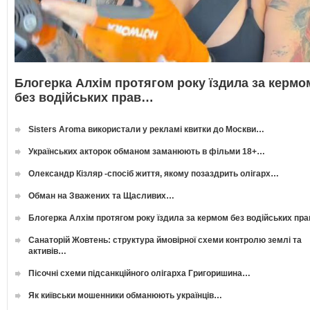
Блогерка Алхім протягом року їздила за кермо
без водійських прав…
Sisters Aroma використали у рекламі квитки до Москви…
Українських акторок обманом заманюють в фільми 18+…
Олександр Кізляр -спосіб життя, якому позаздрить олігарх…
Обман на Зважених та Щасливих…
Блогерка Алхім протягом року їздила за кермом без водійських пр
Санаторій Жовтень: структура ймовірної схеми контролю землі та
активів…
Пісочні схеми підсанкційного олігарха Григоришина…
Як київськи мошенники обманюють українців…