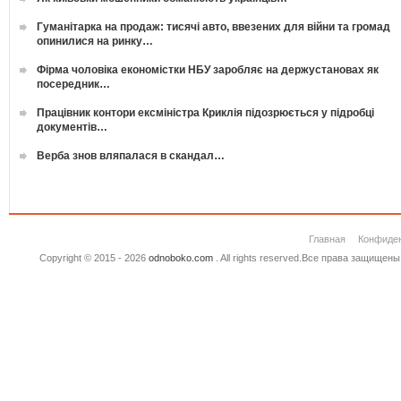
Гуманітарка на продаж: тисячі авто, ввезених для війни та громад
опинилися на ринку…
Фірма чоловіка економістки НБУ заробляє на держустановах як
посередник…
Працівник контори ексміністра Криклія підозрюється у підробці
документів…
Верба знов вляпалася в скандал…
Главная
Конфиде
Copyright © 2015 - 2026
odnoboko.com
. All rights reserved.Все права защище