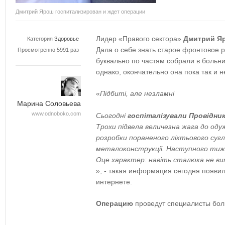
Дмитрий Ярош госпитализирован и ждет операции
Лидер «Правого сектора»
Дмитрий Я
Категория
Здоровье
Дала о себе знать старое фронтовое р
Просмотренно 5991 раз
буквально по частям собрали в больн
однако, окончательно она пока так и н
«
Підбиті, але незламні
Марина Соловьева
www.odnoboko.com
Сьогодні
госпіталізували Провідни
Трохи підвела величезна жага до одуж
розробки поран
еного ліктьового суг
металоконструкції. Наступного тижн
Оце характер: навіть сталюка не в
», - такая информация сегодня появи
интернете.
Операцию
проведут специалисты бол