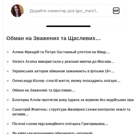
Обман на Зважених та Щасливих…
Алина Френдій та Петро Заставный улетіли на Ібицу…
Sisters Aroma використали у рекламі квитки до Москви…
Українських акторок обманом заманюють в фільми 18+…
Олександр Кізляр -спосіб життя, якому позаздрить олігарх…
Обман на Зважених та Щасливих…
Блогерка Алхім протягом року їздила за кермом без водійських пр
Санаторій Жовтень: структура ймовірної схеми контролю землі та
активів…
Пісочні схеми підсанкційного олігарха Григоришина…
Як київськи мошенники обманюють українців…