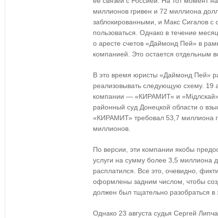
ее связей с Россией. На тот момент н
миллионов гривен и 72 миллиона долл
заблокированными, и Макс Сигалов с 
пользоваться. Однако в течение меся
о аресте счетов «Даймонд Пей» в рамк
компанией. Это остается отдельным в
В это время юристы «Даймонд Пей» р
реализовывать следующую схему. 19 а
компании — «КИРАМИТ» и «Мідлскай»
районный суд Донецкой области о взы
«КИРАМИТ» требовал 53,7 миллиона г
миллионов.
По версии, эти компании якобы пред
услуги на сумму более 3,5 миллиона 
расплатился. Все это, очевидно, фик
оформлены задним числом, чтобы созд
должен был тщательно разобраться в 
Однако 23 августа судья Сергей Липча