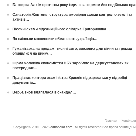
Блогерка Алхім протягом року їздила за кермом без водійських пр
Санаторій Жовтень: структура ймовірної схеми контролю землі та
активів…
Пісочні схеми підсанкційного олігарха Григоришина…
Як київськи мошенники обманюють українців…
Гуманітарка на продаж: тисячі авто, ввезених для війни та громад
опинилися на ринку…
Фірма чоловіка економістки НБУ заробляє на держустановах як
посередник…
Працівник контори ексміністра Криклія підозрюється у підробці
документів…
Верба знов вляпалася в скандал…
Главная
Конфиде
Copyright © 2015 - 2026
odnoboko.com
. All rights reserved.Все права защище