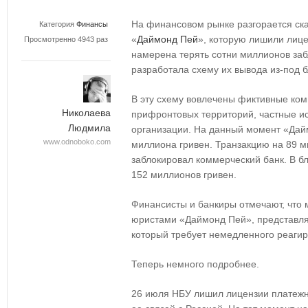
На финансовом рынке разгорается ск
Категория
Финансы
«
Даймонд Пей
», которую лишили лице
Просмотренно 4943 раз
намерена терять сотни миллионов заб
разработала схему их вывода из-под б
В эту схему вовлечены фиктивные ком
Николаева
прифронтовых территорий, частные и
Людмила
организации. На данный момент «Дай
www.odnoboko.com
миллиона гривен. Транзакцию на 89 м
заблокировал коммерческий банк. В б
152 миллионов гривен.
Финансисты и банкиры отмечают, что 
юристами «Даймонд Пей», представля
который требует немедленного реагир
Теперь немного подробнее.
26 июля НБУ лишил лицензии платежн