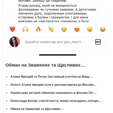
Обман на Зважених та Щасливих…
Алина Френдій та Петро Заставный улетіли на Ібицу…
Sisters Aroma використали у рекламі квитки до Москви…
Українських акторок обманом заманюють в фільми 18+…
Олександр Кізляр -спосіб життя, якому позаздрить олігарх…
Обман на Зважених та Щасливих…