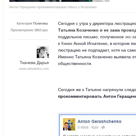
Антон Геращенко прокомментировал обыск у Козаченко
Сегодня с утра у директора люстрац
Категория
Политика
Татьяна Козаченко и ее зама прово
Просмотренно 3863 раз
поддельное письмо, полученное
экс-з
Анной Игнатенко, в котором як
в
Киеве
люстрацию не подпадает, хотя на сам
Именно Татьяна Козаченко выявила э
Ткачева Дарья
общественности.
www.odnoboko.com
Сегодня же к Татьяне нагрянули след
прокомментировать Антон Геращен