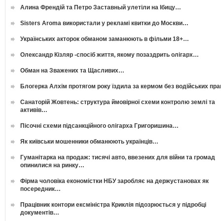
Алина Френдій та Петро Заставный улетіли на Ібицу…
Sisters Aroma використали у рекламі квитки до Москви…
Українських акторок обманом заманюють в фільми 18+…
Олександр Кізляр -спосіб життя, якому позаздрить олігарх…
Обман на Зважених та Щасливих…
Блогерка Алхім протягом року їздила за кермом без водійських пр
Санаторій Жовтень: структура ймовірної схеми контролю землі та
активів…
Пісочні схеми підсанкційного олігарха Григоришина…
Як київськи мошенники обманюють українців…
Гуманітарка на продаж: тисячі авто, ввезених для війни та громад
опинилися на ринку…
Фірма чоловіка економістки НБУ заробляє на держустановах як
посередник…
Працівник контори ексміністра Криклія підозрюється у підробці
документів…